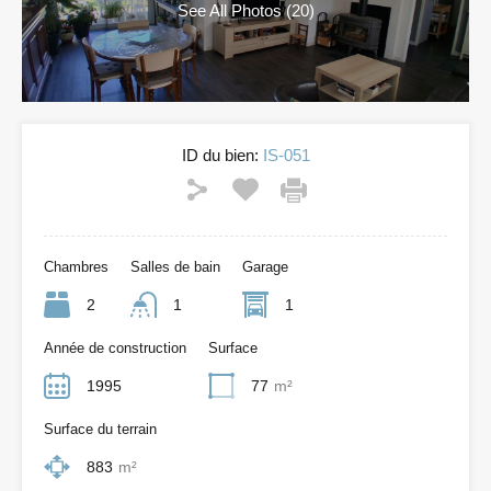
See All Photos (20)
ID du bien:
IS-051
Chambres
Salles de bain
Garage
2
1
1
Année de construction
Surface
1995
77
m²
Surface du terrain
883
m²