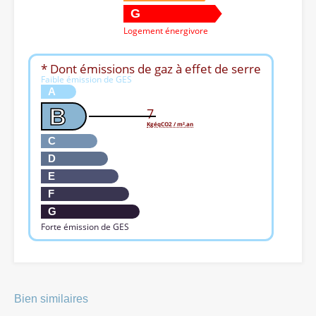
G
Logement énergivore
* Dont émissions de gaz à effet de serre
Faible émission de GES
A
B
7
KgéqCO2 / m².an
C
D
E
F
G
Forte émission de GES
Bien similaires