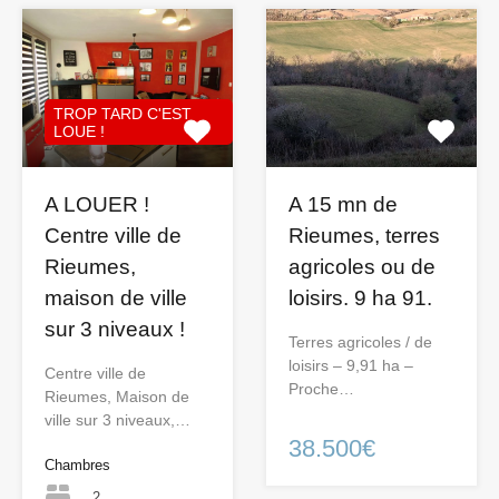
TROP TARD C'EST
LOUE !
A LOUER !
A 15 mn de
Centre ville de
Rieumes, terres
Rieumes,
agricoles ou de
maison de ville
loisirs. 9 ha 91.
sur 3 niveaux !
Terres agricoles / de
loisirs – 9,91 ha –
Centre ville de
Proche…
Rieumes, Maison de
ville sur 3 niveaux,…
38.500€
Chambres
2